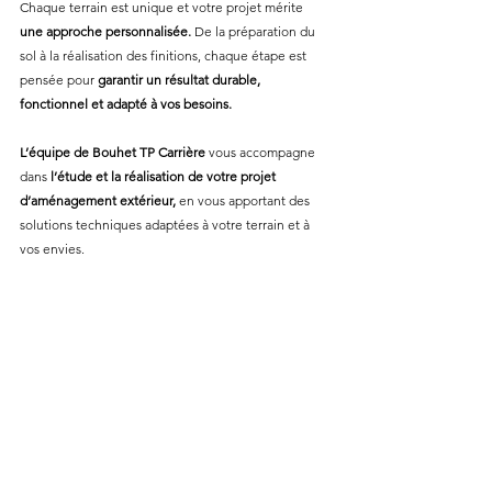
Chaque terrain est unique et votre projet mérite 
une approche personnalisée.
 De la préparation du 
sol à la réalisation des finitions, chaque étape est 
pensée pour 
garantir un résultat durable, 
fonctionnel et adapté à vos besoins.
L’équipe de Bouhet TP Carrière
 vous accompagne 
dans 
l’étude et la réalisation de votre projet 
d’aménagement extérieur, 
en vous apportant des 
solutions techniques adaptées à votre terrain et à 
vos envies.
📍
Notre équipe intervient en Saône-et-Loire et dans 
l’Allier : Paray-le-Monial, Gueugnon, Digoin, 
Charolles, Iguerande, Saint-Agnan, Le Donjon, 
Dompierre-sur-Besbre…
Vous avez un projet 
d’aménagement extérieur et 