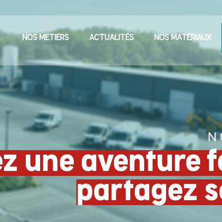
NOS METIERS
ACTUALITÉS
NOS MATERIAUX
N 
z une aventure fa
partagez s