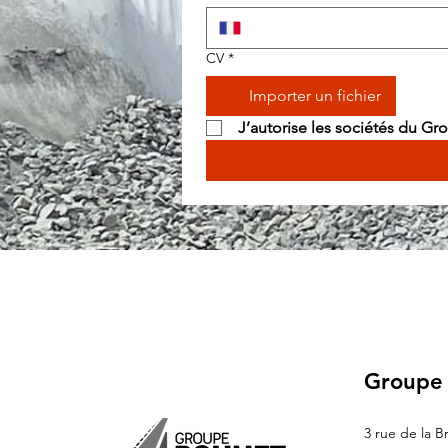
CV
*
Importer un fichier
 J’autorise les sociétés du G
Groupe
3 rue de la B