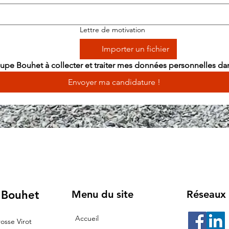
Lettre de motivation
Importer un fichier
roupe Bouhet à collecter et traiter mes données personnelles da
Envoyer ma candidature !
 Bouhet
Menu du site
Réseaux 
Accueil
rosse Virot