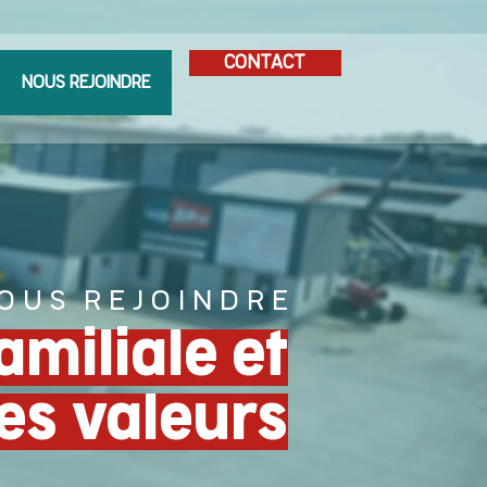
CONTACT
NOUS REJOINDRE
O U S R E J O I N D R E
miliale et
es valeurs