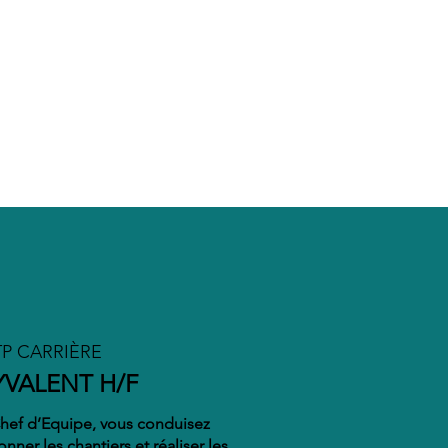
COHESION
Préoccupation majeure au sein de
nos entreprises, la cohésion permet
de garantir la réussite collective et
se manifeste par la bienveillance,
l’entraide et la collaboration entre
tous. Nous veillons à ce qu’aucun
collaborateur ne soit laissé de côté.
P CARRIÈRE
VALENT H/F
Chef d’Equipe, vous conduisez
ner les chantiers et réaliser les