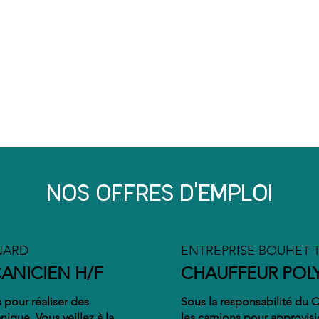
POLYVALENCE
Nous assurons chez Groupe Bouhet
la polyvalence de vos missions. Ainsi
chaque collaborateur devient
autonome au sein de l’organisation
et a la possibilité de varier ses
compétences.
NOS OFFRES D'EMPLOI
NARD
ENTREPRISE BOUHET T
NICIEN H/F
CHAUFFEUR POLY
s pour réaliser des
Sous la responsabilité du 
ique. Vous veillez à la
les camions pour approvision