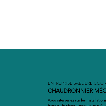
SERVICE
Chez Groupe Bouhet, nous avons
toujours à cœur de répondre aux
demandes de nos clients avec
réactivité et professionnalisme.
Cette valeur fait notre force et
garantit notre compétitivité.
ENTREPRISE SABLIÈRE COG
CHAUDRONNIER MÉCA
Vous intervenez sur les installation
travaux de chaudronnerie ou mécan