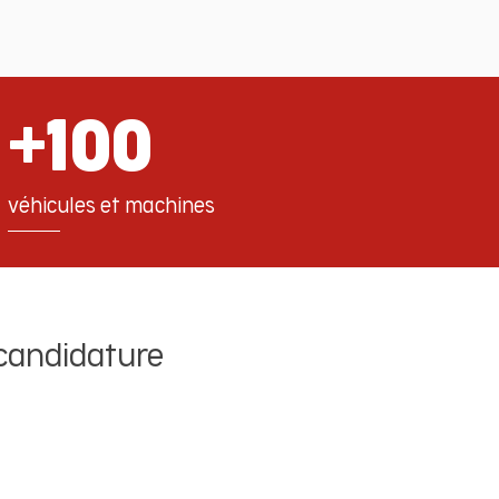
+100
véhicules et machines
 candidature
✔️