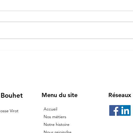
Les étapes de
Nos 
l’aménagement extérieur : de
terri
la préparation du terrain aux
infra
accès et finitions
de G
Lanc
 Bouhet
Menu du site
Réseaux 
Accueil
rosse Virot
Nos métiers
Notre histoire
Nous rejoindre