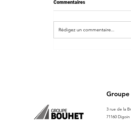
Commentaires
Rédigez un commentaire...
Gravillons, sablage, béton,
enrobé : quel revêtement de
sol extérieur choisir pour la
cour de sa maison ?
Groupe
3 rue de la B
71160 Digoin