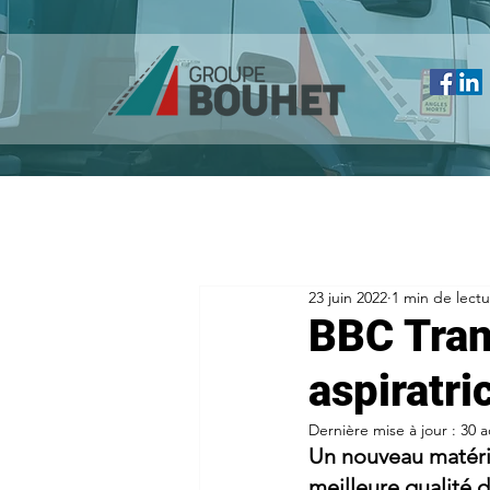
23 juin 2022
1 min de lect
BBC Tran
aspiratri
Dernière mise à jour :
30 a
Un nouveau matérie
meilleure qualité d